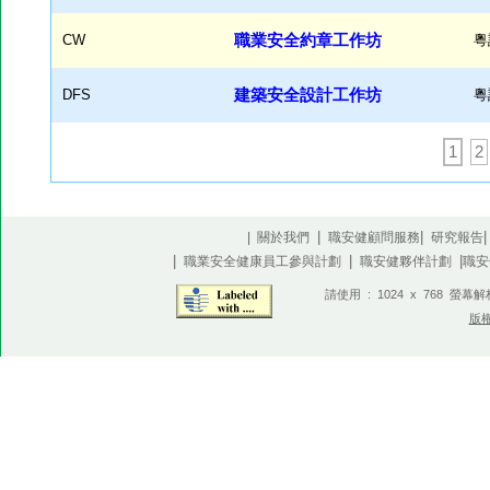
CW
職業安全約章工作坊
粵
DFS
建築安全設計工作坊
粵
1
2
|
|
| 關於我們
職安健顧問服務
研究報告
|
|
|
職業安全健康員工參與計劃
職安健夥伴計劃
職安
請使用 : 1024 x 768 螢幕
版