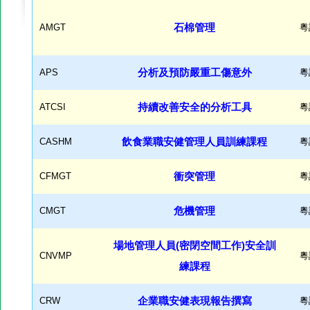
AMGT
石棉管理
粵
APS
分析及預防嚴重工傷意外
粵
ATCSI
持續改善安全的分析工具
粵
CASHM
飲食業職安健管理人員訓練課程
粵
CFMGT
衝突管理
粵
CMGT
危機管理
粵
場地管理人員(密閉空間工作)安全訓
CNVMP
粵
練課程
CRW
企業職安健表現報告撰寫
粵