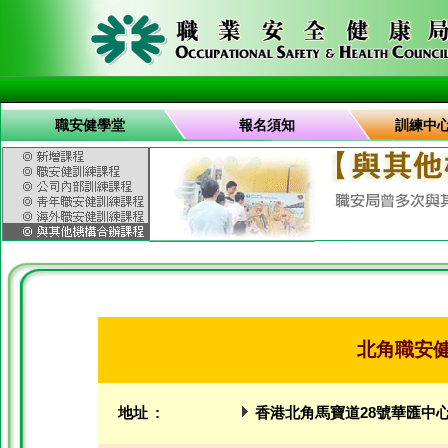
職安健學堂
報名須知
訓練中
北角職安
地址 :
香港北角馬寶道28號華匯中心