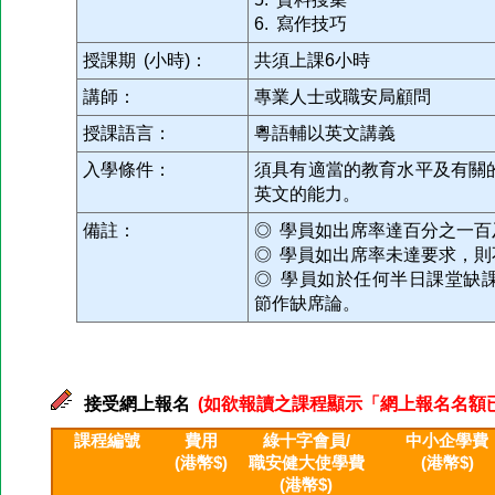
6. 寫作技巧
授課期 (小時)：
共須上課6小時
講師：
專業人士或職安局顧問
授課語言：
粵語輔以英文講義
入學條件：
須具有適當的教育水平及有關
英文的能力。
備註：
◎ 學員如出席率達百分之一
◎ 學員如出席率未達要求，則
◎ 學員如於任何半日課堂缺
節作缺席論。
接受網上報名
(如欲報讀之課程顯示「網上報名名額已滿」
課程編號
費用
綠十字會員/
中小企學費
(港幣$)
職安健大使學費
(港幣$)
(港幣$)