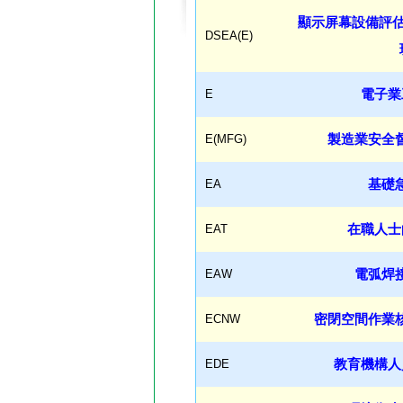
顯示屏幕設備評估
DSEA(E)
E
電子業
E(MFG)
製造業安全
EA
基礎
EAT
在職人士
EAW
電弧焊
ECNW
密閉空間作業
EDE
教育機構人