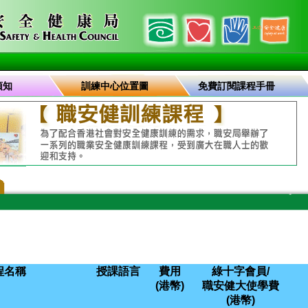
須知
訓練中心位置圖
免費訂閱課程手冊
程名稱
授課語言
費用
綠十字會員/
(港幣)
職安健大使學費
(港幣)