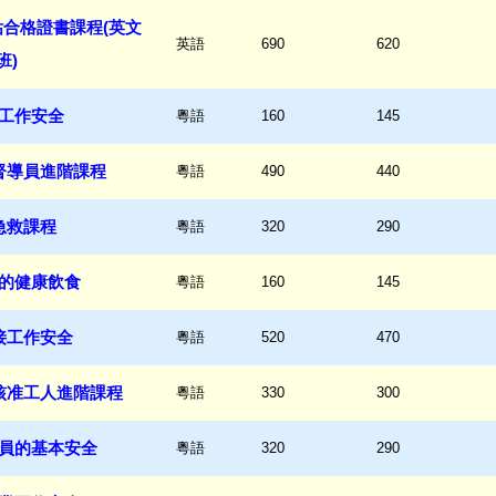
合格證書課程(英文
英語
690
620
班)
工作安全
粵語
160
145
督導員進階課程
粵語
490
440
急救課程
粵語
320
290
的健康飲食
粵語
160
145
接工作安全
粵語
520
470
核准工人進階課程
粵語
330
300
員的基本安全
粵語
320
290