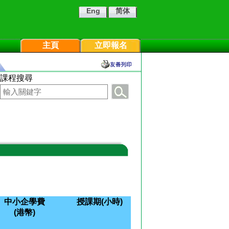
Eng
简体
主頁
立即報名
課程搜尋
中小企學費
授課期(小時)
(港幣)