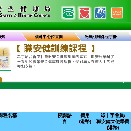
須知
訓練中心位置圖
免費訂閱課程手冊
課程名稱
授課語
費用
綠十字會員/
言
(港幣)
職安健大使學費
(港幣)