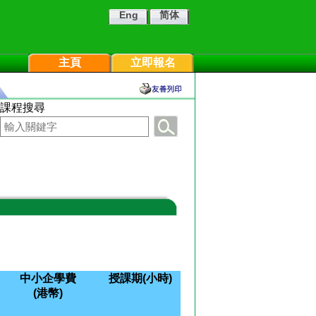
Eng
简体
主頁
立即報名
課程搜尋
中小企學費
授課期(小時)
(港幣)