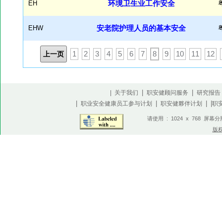
EH
环境卫生业工作安全
EHW
安老院护理人员的基本安全
上一页
1
2
3
4
5
6
7
8
9
10
11
12
|
|
| 关于我们
职安健顾问服务
研究报告
|
|
| |
职业安全健康员工参与计划
职安健夥伴计划
职
请使用 : 1024 x 768 屏幕
版