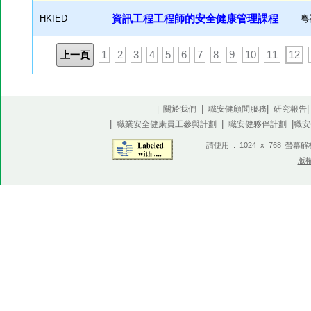
HKIED
資訊工程工程師的安全健康管理課程
粵
上一頁
1
2
3
4
5
6
7
8
9
10
11
12
|
|
| 關於我們
職安健顧問服務
研究報告
|
|
|
職業安全健康員工參與計劃
職安健夥伴計劃
職安
請使用 : 1024 x 768 螢幕
版