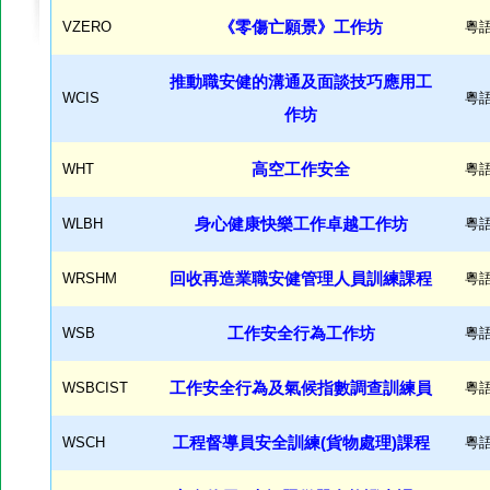
VZERO
《零傷亡願景》工作坊
粵
推動職安健的溝通及面談技巧應用工
WCIS
粵
作坊
WHT
高空工作安全
粵
WLBH
身心健康快樂工作卓越工作坊
粵
WRSHM
回收再造業職安健管理人員訓練課程
粵
WSB
工作安全行為工作坊
粵
WSBCIST
工作安全行為及氣候指數調查訓練員
粵
WSCH
工程督導員安全訓練(貨物處理)課程
粵