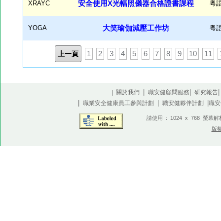
XRAYC
安全使用X光輻照儀器合格證書課程
粵
YOGA
大笑瑜伽減壓工作坊
粵
上一頁
1
2
3
4
5
6
7
8
9
10
11
|
|
| 關於我們
職安健顧問服務
研究報告
|
|
|
職業安全健康員工參與計劃
職安健夥伴計劃
職安
請使用 : 1024 x 768 螢幕
版