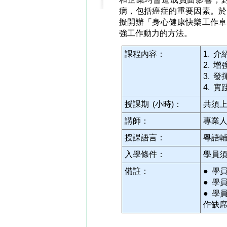
病，包括癌症的重要因素。於
擬開辦「身心健康快樂工作卓
強工作動力的方法。
課程內容：
1. 
2. 
3. 
4. 
授課期 (小時)：
共須上
講師：
專業
授課語言：
粵語
入學條件：
學員
備註：
● 學
● 學
● 學
作缺