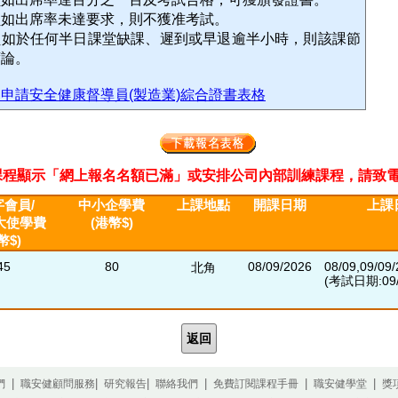
員如出席率未達要求，則不獲准考試。
員如於任何半日課堂缺課、遲到或早退逾半小時，則該課節
席論。
申請安全健康督導員(製造業)綜合證書表格
程顯示「網上報名名額已滿」或安排公司內部訓練課程，請致電2311 33
會員/
中小企學費
上課地點
開課日期
上課
大使學費
(港幣$)
幣$)
45
80
08/09/2026
08/09,09/09
北角
(考試日期:09/
返回
|
|
|
|
|
|
們
職安健顧問服務
研究報告
聯絡我們
免費訂閱課程手冊
職安健學堂
獎