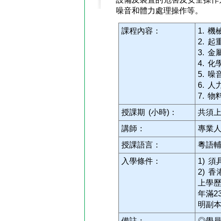
噪音和體力處理操作等。
課程內容：
1. 
2. 
3. 
4. 
5. 
6. 
7. 
授課期 (小時)：
共須上
講師：
專業
授課語言：
粵語
入學條件：
1) 
2) 
上學歷
年滿2
明副本
備註：
◎學