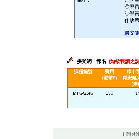
◎學
◎學
作缺
職安健
接受網上報名
(如欲報讀之課
課程編號
費用
綠十字
(港幣$)
職安健
(港
MFG/26/G
160
1
| 關於我