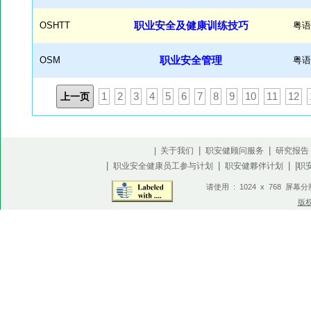
OSHTT
职业安全及健康训练技巧
粤语
OSM
职业安全管理
粤语
上一页
1
2
3
4
5
6
7
8
9
10
11
12
|
|
| 关于我们
职安健顾问服务
研究报告
|
|
| |
职业安全健康员工参与计划
职安健夥伴计划
职
请使用 : 1024 x 768 屏幕
版