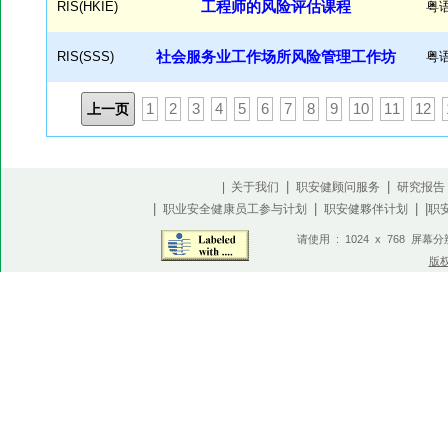
RIS(HKIE)
工程师的风险评估课程
粤
RIS(SSS)
社会服务业工作场所风险管理工作坊
粤
上一页
1
2
3
4
5
6
7
8
9
10
11
12
|
|
| 关于我们
职安健顾问服务
研究报告
|
|
| |
职业安全健康员工参与计划
职安健夥伴计划
职
请使用 : 1024 x 768 屏幕
版