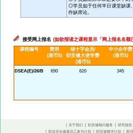
◎学员如于任何半日课堂缺课
作缺席论。
接受网上报名
(如欲报读之课程显示「网上报名名额已满」
课程编号
费用
绿十字会员/
中小企学费
(港币$)
职安健大使学费
(港币$)
(港币$)
DSEA(E)/26/B
690
620
345
|
|
| 关于我们
职安健顾问服务
研究报告
|
|
| |
职业安全健康员工参与计划
职安健夥伴计划
职