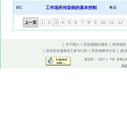
BIC
工作场所传染病的基本控制
粤语
上一页
1
2
3
4
5
6
7
8
9
10
11
12
|
|
| 关于我们
职安健顾问服务
研究报告
|
|
| |
职业安全健康员工参与计划
职安健夥伴计划
职
请使用 : 1024 x 768 屏幕
版