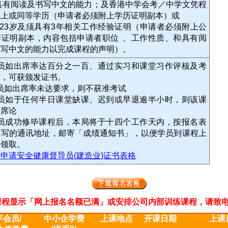
须具有阅读及书写中文的能力；及香港中学会考／中学文凭程
以上或同等学历（申请者必须附上学历证明副本）或
满23岁及须具有3年相关工作经验证明（申请者必须附上公
作证明副本，内容包括申请者职位 、工作性质、和具有阅
书写中文的能力以完成课程的声明）。
学员如出席率达百分之一百、通过实习和课堂习作评核及考
格，可获颁发证书。
员如出席率未达要求，则不获准考试
学员如于任何半日课堂缺课、迟到或早退逾半小时，则该课
缺席论
学员成功修毕课程后，本局将于十四个工作天内，按报名表
填写的通讯地址，邮寄「成绩通知书」，以便学员到课程上
点领取。
申请安全健康督导员(建造业)证书表格
程显示「网上报名名额已满」或安排公司内部训练课程，请致电2311 33
会员/
中小企学费
上课地点
开课日期
上课