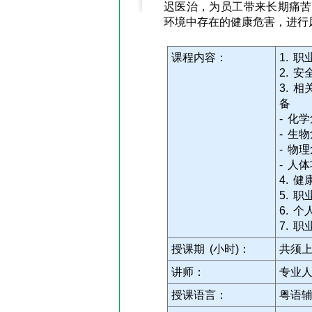
迟医治，为员工带来长期痛苦
环境中存在的健康危害，进行
课程内容：
1. 
2. 
3. 
备
- 化
- 生
- 物
- 人
4. 
5. 
6. 
7. 
授课期 (小时)：
共须上
讲师：
专业
授课语言：
粤语