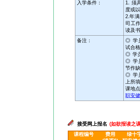
入学条件：
1. 
度或
2.年
司工
读及
备注：
◎ 
试合
◎ 学
◎ 
节作
◎ 
上所
课地
职安健
接受网上报名
(如欲报读之课
课程编号
费用
绿十字