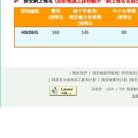
接受網上報名
(如欲報讀之課程顯示「網上報名名額已滿」
課程編號
費用
綠十字會員/
中小企學費
(港幣$)
職安健大使學費
(港幣$)
(港幣$)
HS/26/G
160
145
80
|
|
| 關於我們
職安健顧問服務
研究報告
|
|
|
職業安全健康員工參與計劃
職安健夥伴計劃
職安
請使用 : 1024 x 768 螢幕
版