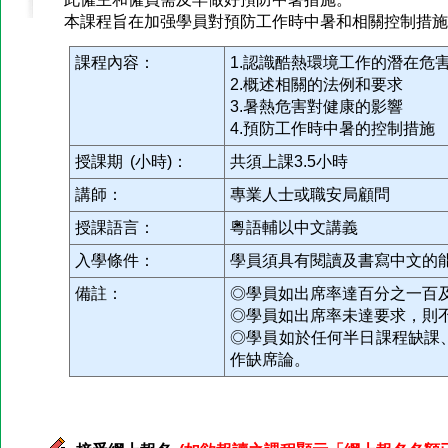
本課程旨在加强學員對預防工作時中暑和相關控制措施
課程內容：
1.認識酷熱環境工作的潛在危
2.概述相關的法例和要求
3.暑熱危害對健康的影響
4.預防工作時中暑的控制措施
授課期 (小時)：
共須上課3.5小時
講師：
專業人士或職安局顧問
授課語言：
粵語輔以中文講義
入學條件：
學員須具有閱讀及書寫中文的
備註：
◎學員如出席率達百分之一百
◎學員如出席率未達要求，則
◎學員如於任何半日課程缺課
作缺席論。