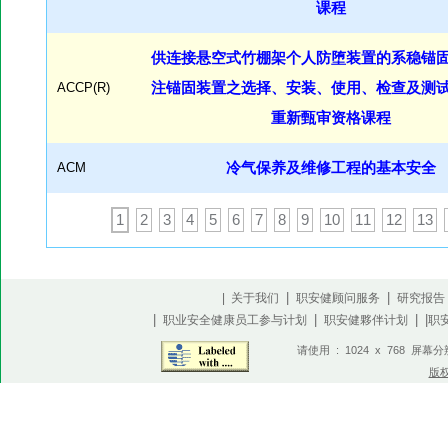
课程
供连接悬空式竹棚架个人防堕装置的系稳锚
ACCP(R)
注锚固装置之选择、安装、使用、检查及测
重新甄审资格课程
ACM
冷气保养及维修工程的基本安全
1
2
3
4
5
6
7
8
9
10
11
12
13
|
|
| 关于我们
职安健顾问服务
研究报告
|
|
| |
职业安全健康员工参与计划
职安健夥伴计划
职
请使用 : 1024 x 768 屏幕
版