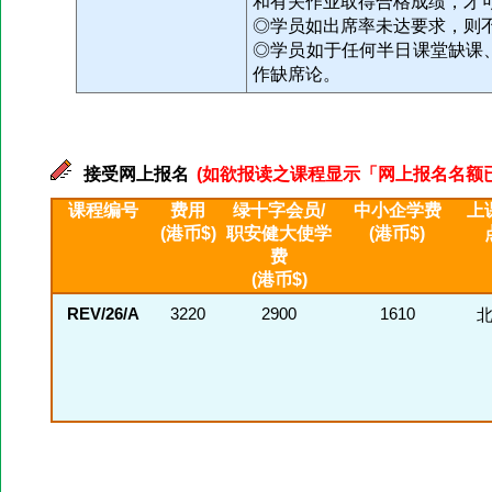
和有关作业取得合格成绩，才
◎学员如出席率未达要求，则
◎学员如于任何半日课堂缺课
作缺席论。
接受网上报名
(如欲报读之课程显示「网上报名名额已满」
课程编号
费用
绿十字会员/
中小企学费
上
(港币$)
职安健大使学
(港币$)
费
(港币$)
REV/26/A
3220
2900
1610