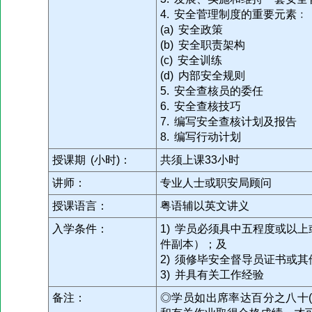
4. 安全菅理制度的重要元素﹕
(a) 安全政策
(b) 安全职责架构
(c) 安全训练
(d) 内部安全规则
5. 安全查核员的委任
6. 安全查核技巧
7. 编写安全查核计划及报告
8. 编写行动计划
授课期 (小时)：
共须上课33小时
讲师：
专业人士或职安局顾问
授课语言：
粤语辅以英文讲义
入学条件：
1) 学员必须具中五程度或以
件副本）；及
2) 须修毕安全督导员证书或
3) 并具有关工作经验
备注：
◎学员如出席率达百分之八十