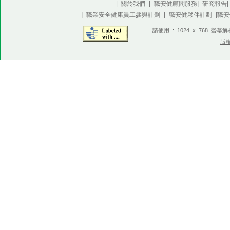
|
|
| 關於我們
職安健顧問服務
研究報告
|
|
|
職業安全健康員工參與計劃
職安健夥伴計劃
職安
請使用 : 1024 x 768 螢幕
版