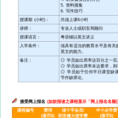
5. 资料搜集
6. 写作技巧
授课期 (小时)：
共须上课6小时
讲师：
专业人士或职安局顾问
授课语言：
粤语辅以英文讲义
入学条件：
须具有适当的教育水平及有关
英文的能力。
备注：
◎ 学员如出席率达百分之一
◎ 学员如出席率未达要求，则
◎ 学员如于任何半日课堂缺
节作缺席论。
接受网上报名
(如欲报读之课程显示「网上报名名额已满」
课程编号
费用
绿十字会员/
中小企学费
(港币$)
职安健大使学费
(港币$)