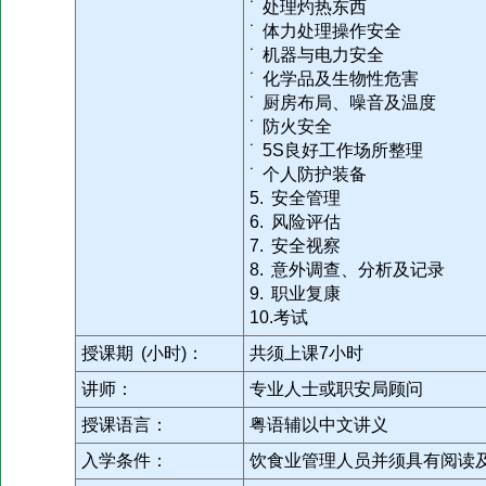
˙ 处理灼热东西
˙ 体力处理操作安全
˙ 机器与电力安全
˙ 化学品及生物性危害
˙ 厨房布局、噪音及温度
˙ 防火安全
˙ 5S良好工作场所整理
˙ 个人防护装备
5. 安全管理
6. 风险评估
7. 安全视察
8. 意外调查、分析及记录
9. 职业复康
10.考试
授课期 (小时)：
共须上课7小时
讲师：
专业人士或职安局顾问
授课语言：
粤语辅以中文讲义
入学条件：
饮食业管理人员并须具有阅读