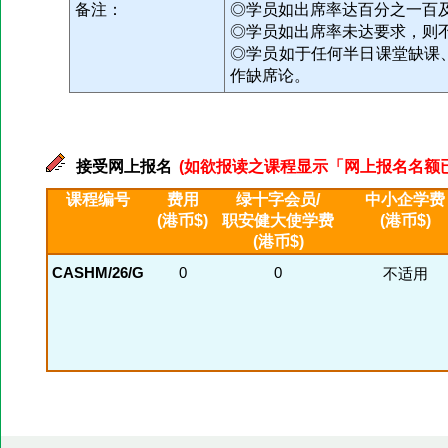
备注：
◎学员如出席率达百分之一百
◎学员如出席率未达要求，则
◎学员如于任何半日课堂缺课
作缺席论。
接受网上报名
(如欲报读之课程显示「网上报名名额已满」
课程编号
费用
绿十字会员/
中小企学费
(港币$)
职安健大使学费
(港币$)
(港币$)
CASHM/26/G
0
0
不适用