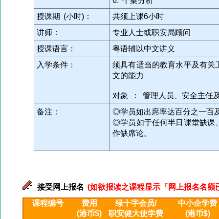
6. 个案分析
授课期 (小时)：
共须上课6小时
讲师：
专业人士或职安局顾问
授课语言：
粤语辅以中文讲义
入学条件：
须具有适当的教育水平及有关
文的能力
对象 ： 管理人员、安全主任
备注：
◎学员如出席率达百分之一百
◎学员如于任何半日课堂缺课
作缺席论。
接受网上报名
(如欲报读之课程显示「网上报名名额已满」
课程编号
费用
绿十字会员/
中小企学费
(港币$)
职安健大使学费
(港币$)