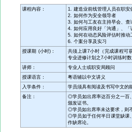
课程内容：
1. 建造业前线管理人员在职
2. 如何作为安全领导者
3. 如何与工友在主持早会、
4. 如何应用良好「沟通」、
5. 如何在动态风险评估时推
6. 个案分享及实习
授课期 (小时)：
共须上课7小时（完成课程可
专业进修计划之7小时训练时数
讲师：
专业人士或职安局顾问
授课语言：
粤语辅以中文讲义
入学条件：
学员须具有阅读及书写中文的
备注：
◎学员如出席率达百分之一百
颁发证书。
◎学员如出席率未达要求，则
◎学员如于任何半日课堂缺课
作缺席论。