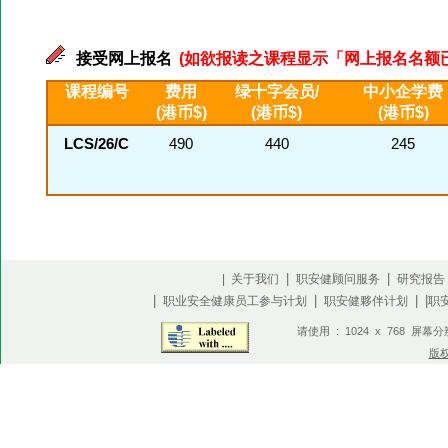
接受网上报名
(如欲报读之课程显示「网上报名名额已满」
课程编号
费用
绿十字会员/
中小企学费
(港币$)
(港币$)
(港币$)
LCS/26/C
490
440
245
|
|
| 关于我们
职安健顾问服务
研究报告
|
|
| |
职业安全健康员工参与计划
职安健夥伴计划
职
请使用 : 1024 x 768 屏幕
版