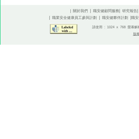
|
|
| 關於我們
職安健顧問服務
研究報告
|
|
|
職業安全健康員工參與計劃
職安健夥伴計劃
職安
請使用 : 1024 x 768 螢幕
版