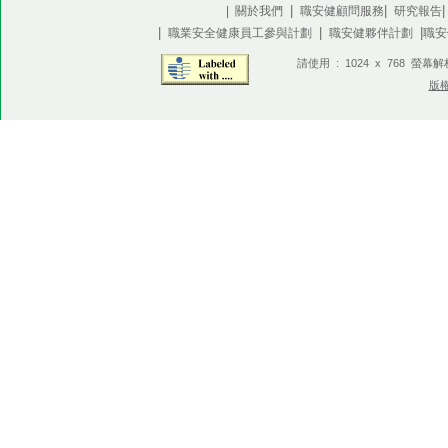
|
|
| 關於我們
職安健顧問服務
研究報告
|
|
|
職業安全健康員工參與計劃
職安健夥伴計劃
職安
請使用 : 1024 x 768 螢幕
版