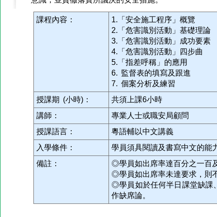
課程內容：
1.「安全施工程序」概覽
2.「危害識別活動」基礎理論
3.「危害識別活動」成功要素
4.「危害識別活動」四步曲
5.「指差呼稱」的應用
6. 監督表的填寫及跟進
7. 個案分析及練習
授課期 (小時)：
共須上課6小時
講師：
專業人士或職安局顧問
授課語言：
粵語輔以中文講義
入學條件：
學員須具閱讀及書寫中文的能
備註：
◎學員如出席率達百分之一百
◎學員如出席率未達要求，則
◎學員如於任何半日課堂缺課
作缺席論。