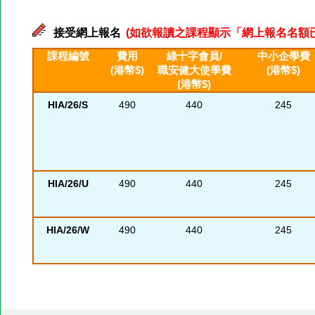
接受網上報名
(如欲報讀之課程顯示「網上報名名額已滿」
課程編號
費用
綠十字會員/
中小企學費
(港幣$)
職安健大使學費
(港幣$)
(港幣$)
HIA/26/S
490
440
245
HIA/26/U
490
440
245
HIA/26/W
490
440
245