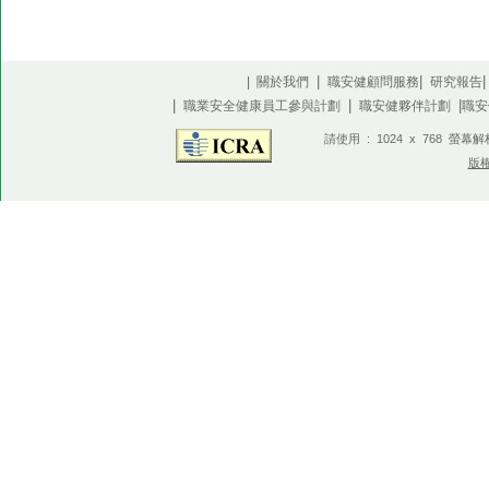
|
|
| 關於我們
職安健顧問服務
研究報告
|
|
|
職業安全健康員工參與計劃
職安健夥伴計劃
職安
請使用 : 1024 x 768 螢幕
版