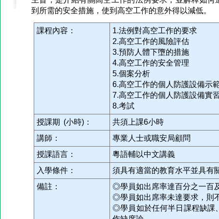
到所需的安全措施，使到高空工作的意外得以減低。
課程內容：
1.法例對高空工作的要求
2.高空工作的風險評估
3.預防人體下墮的措施
4.高空工作的安全管理
5.個案分析
6.高空工作的個人防護設備示
7.高空工作的個人防護設備實
8.考試
授課期 (小時)：
共須上課6小時
講師：
專業人士或職安局顧問
授課語言：
粵語輔以中文講義
入學條件：
須具有適當的教育水平並具有
備註：
◎學員如出席率達百分之一百
◎學員如出席率未達要求，則
◎學員如於任何半日課程缺課
作缺席論。