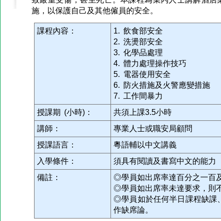
施，以保護自己及其他僱員的安全。
課程內容：
1. 飲食部安全
2. 洗燙部安全
3. 化學品處理
4. 體力處理操作技巧
5. 電器使用安全
6. 防火措施及火警應變措施
7. 工作間暴力
授課期 (小時)：
共須上課3.5小時
講師：
專業人士或職安局顧問
授課語言：
粵語輔以中文講義
入學條件：
須具有閱讀及書寫中文的能力
備註：
◎學員如出席率達百分之一百
◎學員如出席率未達要求，則
◎學員如於任何半日課程缺課
作缺席論。