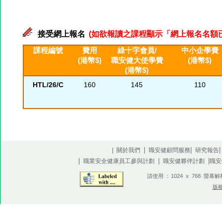
接受網上報名
(如欲報讀之課程顯示「網上報名名額已滿」
課程編號
費用
綠十字會員/
中小企學費
(港幣$)
職安健大使學費
(港幣$)
(港幣$)
HTL/26/C
160
145
110
|
|
| 關於我們
職安健顧問服務
研究報告
|
|
|
職業安全健康員工參與計劃
職安健夥伴計劃
職安
請使用 : 1024 x 768 螢幕
版