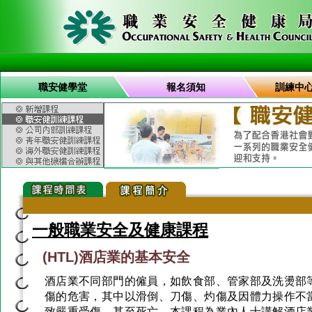
職安健學堂
報名須知
訓練中
一般職業安全及健康課程
(HTL)酒店業的基本安全
酒店業不同部門的僱員，如飲食部、管家部及洗燙部
傷的危害，其中以滑倒、刀傷、灼傷及因體力操作不
致嚴重受傷，甚至死亡。本課程為業內人士講解酒店