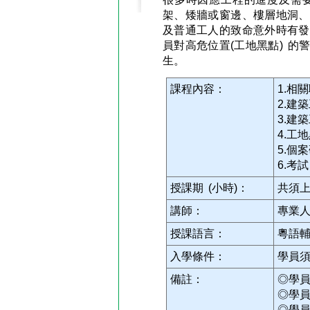
架、矮牆或窗邊、樓層地洞、
及普通工人的致命意外時有發
員對高危位置(工地黑點) 
生。
課程內容：
1.相
2.建
3.建
4.工
5.個
6.考試
授課期 (小時)：
共須上
講師：
專業
授課語言：
粵語
入學條件：
學員
備註：
◎學
◎學
◎學