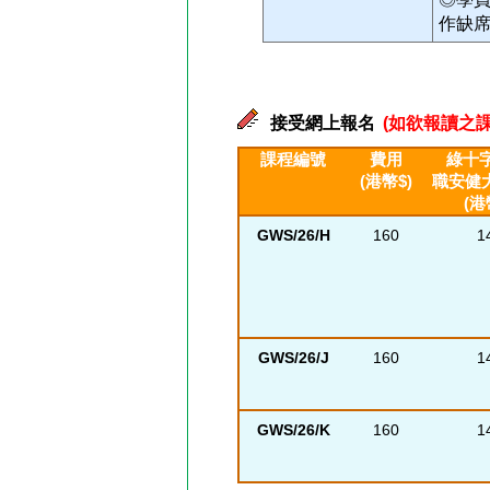
作缺
接受網上報名
(如欲報讀之課
課程編號
費用
綠十字
(港幣$)
職安健
(港
GWS/26/H
160
1
GWS/26/J
160
1
GWS/26/K
160
1