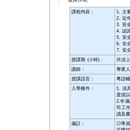
課程內容：
1. 
2. 
3. 
4. 
5. 
6. 
7. 
授課期 (小時)：
共須上
講師：
專業
授課語言：
粵語
入學條件：
1. 
度或
2.年
司工
讀及
備註：
◎學
可獲