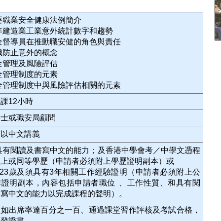
主要職業安全健康法例簡介
近年建造業工業意外統計數字和趨勢
安全督導員在推動職安健的角色與責任
認識防止意外的概念
安全管理及風險評估
安全管理制度的元素
安全管理制度中與風險評估相關的元素
課12小時
人士或職安局顧問
輔以中文講義
須具有閱讀及書寫中文的能力；及香港中學會考／中學文憑程
以上或同等學歷（申請者必須附上學歷證明副本）或
滿23歲及須具有3年相關工作經驗證明（申請者必須附上公
作證明副本，內容包括申請者職位 、工作性質、和具有閱
書寫中文的能力以完成課程的聲明）。
員如出席率達百分之一百、通過課堂習作評核及考試合格，
頒發證書。