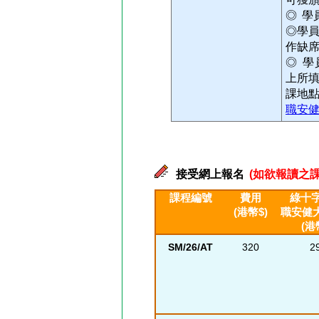
◎ 學
◎學
作缺
◎ 
上所
課地
職安健
接受網上報名
(如欲報讀之課
課程編號
費用
綠十字
(港幣$)
職安健
(港
SM/26/AT
320
2