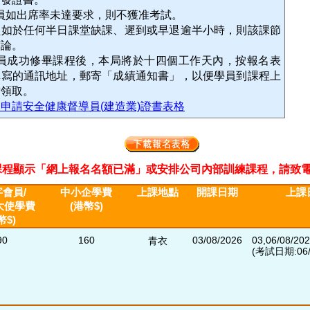
員如出席率未達要求，則不獲准考試。
員如於任何半日課堂缺課、遲到或早退逾半小時，則該課節
席論。
學員成功修畢課程後，本局將於十四個工作天內，按報名表
填寫的通訊地址，郵寄「成績通知書」，以便學員到課程上
點領取。
申請安全健康督導員(建造業)證書表格
程顯示「網上報名名額已滿」或安排公司內部訓練課程，請致電2311 33
會員/
中小企學費
上課地點
開課日期
上課
大使學費
(港幣$)
幣$)
90
160
03/08/2026
03,06/08/20
青衣
(考試日期:06/0