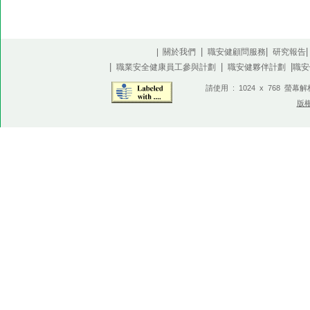
|
|
| 關於我們
職安健顧問服務
研究報告
|
|
|
職業安全健康員工參與計劃
職安健夥伴計劃
職安
請使用 : 1024 x 768 螢幕
版