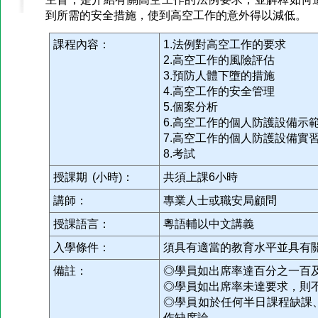
到所需的安全措施，使到高空工作的意外得以減低。
課程內容：
1.法例對高空工作的要求
2.高空工作的風險評估
3.預防人體下墮的措施
4.高空工作的安全管理
5.個案分析
6.高空工作的個人防護設備示
7.高空工作的個人防護設備實
8.考試
授課期 (小時)：
共須上課6小時
講師：
專業人士或職安局顧問
授課語言：
粵語輔以中文講義
入學條件：
須具有適當的教育水平並具有
備註：
◎學員如出席率達百分之一百
◎學員如出席率未達要求，則
◎學員如於任何半日課程缺課
作缺席論。