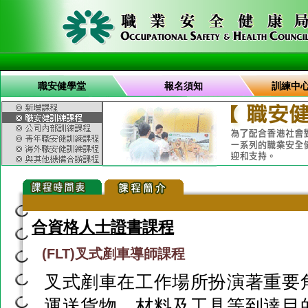
職安健學堂
報名須知
訓練中
合資格人士證書課程
(FLT)叉式剷車導師課程
叉式剷車在工作場所扮演著重要
運送貨物、材料及工具等到達目