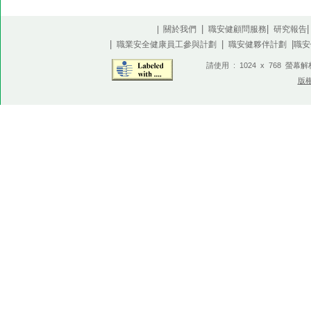
|
|
| 關於我們
職安健顧問服務
研究報告
|
|
|
職業安全健康員工參與計劃
職安健夥伴計劃
職安
請使用 : 1024 x 768 螢幕
版