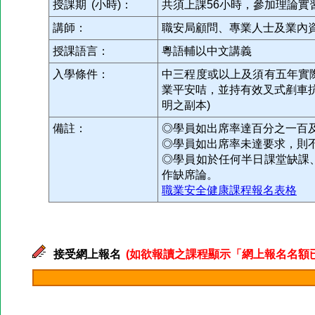
授課期 (小時)：
共須上課56小時，參加理論實
講師：
職安局顧問、專業人士及業內
授課語言：
粵語輔以中文講義
入學條件：
中三程度或以上及須有五年實
業平安咭，並持有效叉式剷車
明之副本)
備註：
◎學員如出席率達百分之一百
◎學員如出席率未達要求，則
◎學員如於任何半日課堂缺課
作缺席論。
職業安全健康課程報名表格
接受網上報名
(如欲報讀之課程顯示「網上報名名額已滿」