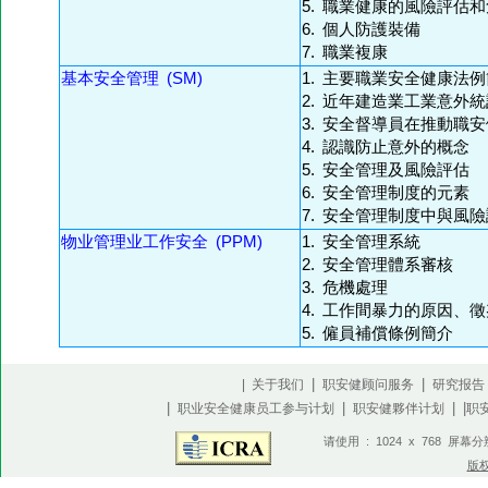
5. 職業健康的風險評估
6. 個人防護裝備
7. 職業複康
基本安全管理 (SM)
1. 主要職業安全健康法
2. 近年建造業工業意外
3. 安全督導員在推動職
4. 認識防止意外的概念
5. 安全管理及風險評估
6. 安全管理制度的元素
7. 安全管理制度中與風
物业管理业工作安全 (PPM)
1. 安全管理系統
2. 安全管理體系審核
3. 危機處理
4. 工作間暴力的原因、
5. 僱員補償條例簡介
|
|
| 关于我们
职安健顾问服务
研究报告
|
|
| |
职业安全健康员工参与计划
职安健夥伴计划
职
请使用 : 1024 x 768 屏幕
版