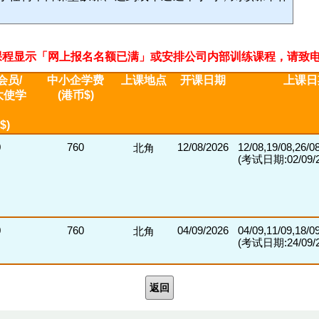
程显示「网上报名名额已满」或安排公司内部训练课程，请致电2311 33
会员/
中小企学费
上课地点
开课日期
上课日
大使学
(港币$)
$)
0
760
12/08/2026
12/08,19/08,26/0
北角
(考试日期:02/09/2
0
760
04/09/2026
04/09,11/09,18/0
北角
(考试日期:24/09/2
返回