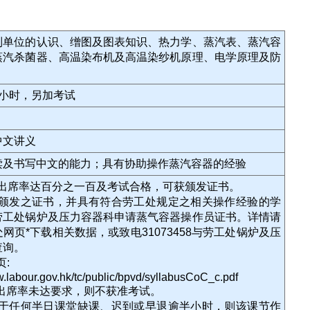
制单位的认识、缯图及图表知识、热力学、蒸汽表、蒸汽容
蒸汽杀菌器、高温染布机及高温染纱机原理、电学原理及防
9小时，另加考试
中文讲义
读及书写中文的能力；具有协助操作蒸汽容器的经验
如出席率达百分之一百及考试合格，可获颁发证书。
局颁发之证书，并具有符合劳工处规定之相关操作经验的学
劳工处锅炉及压力容器科申请蒸气容器操作员证书。详情请
网页*下载相关数据，或致电31073458与劳工处锅炉及压
查询。
页:
w.labour.gov.hk/tc/public/bpvd/syllabusCoC_c.pdf
如出席率未达要求，则不获准考试。
如于任何半日课堂缺课、迟到或早退逾半小时，则该课节作