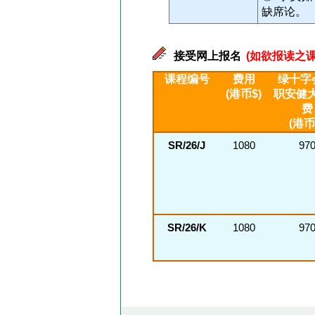
缺席论。
接受网上报名
(如欲报读之课
课程编号
费用
绿十字
(港币$)
职安健
费
(港币
SR/26/J
1080
97
SR/26/K
1080
97