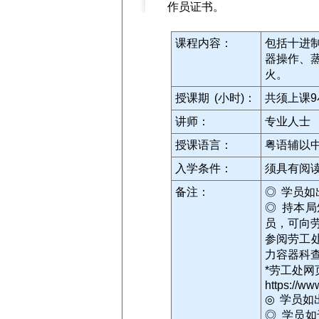
作员证书。
课程内容：
包括十进
器操作、
火。
授课期 (小时)：
共须上课
讲师：
专业人士
授课语言：
粤语辅以
入学条件：
须具有阅
备注：
◎ 学员
◎ 持本
员，可向
参阅劳工处
力容器科
*劳工处网
https://ww
◎ 学员
◎ 学员