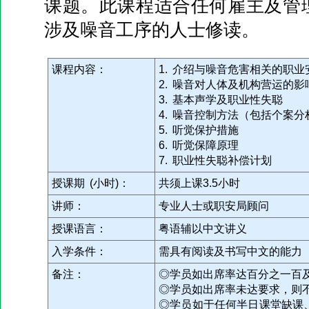
课题。此课程适合任何雇主及管
涉及噪音工序的人士修读。
课程内容：
1. 介绍与噪音危害相关的职
2. 噪音对人体及机构营运的影
3. 基本声学及职业性失聪
4. 噪音控制方法（包括个案分
5. 听觉保护措施
6. 听觉保障原理
7. 职业性失聪补偿计划
授课期 (小时)：
共须上课3.5小时
讲师：
专业人士或职安局顾问
授课语言：
粤语辅以中文讲义
入学条件：
需具有阅读及书写中文的能力
备注：
◎学员如出席率达百分之一百
◎学员如出席率未达要求，则
◎学员如于任何半日课堂缺课