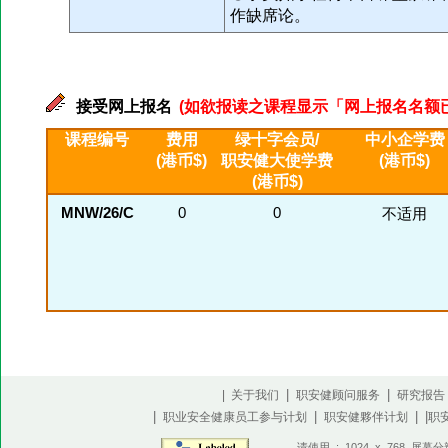
作缺席论。
接受网上报名
(如欲报读之课程显示「网上报名名额已满」
课程编号
费用
绿十字会员/
中小企学费
(港币$)
职安健大使学费
(港币$)
(港币$)
MNW/26/C
0
0
不适用
|
|
| 关于我们
职安健顾问服务
研究报告
|
|
| |
职业安全健康员工参与计划
职安健夥伴计划
职
请使用 : 1024 x 768 屏幕