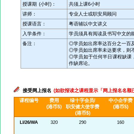
授课期 (小时)：
共须上课6小时
讲师：
专业人士或职安局顾问
授课语言：
粤语辅以中文讲义
入学条件：
学员须具有阅读及书写中文的
备注：
◎学员如出席率达百分之一百
◎学员如出席率未达要求，则
◎学员如于任何半日课程缺课
作缺席论。
接受网上报名
(如欲报读之课程显示「网上报名名额已满」
课程编号
费用
绿十字会员/
中小企学费
(港币$)
职安健大使学费
(港币$)
(港币$)
LI/26/WA
320
290
160