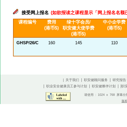
接受网上报名
(如欲报读之课程显示「网上报名名额已满」
课程编号
费用
绿十字会员/
中小企学费
(港币$)
职安健大使学费
(港币$)
(港币$)
GHSP/26/C
160
145
110
|
|
| 关于我们
职安健顾问服务
研究报告
|
|
| |
职业安全健康员工参与计划
职安健夥伴计划
职
请使用 : 1024 x 768 屏幕
版