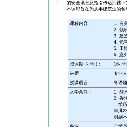
的安全讯息及指引传达到辖下
本课程旨在为从事建筑业的领
课程内容：
1. 
2. 
3. 
4. 
5. 
6. 
授课期 (小时)：
16小
讲师：
专业
授课语言：
粤语
入学条件：
1. 
2. 
上学历
年满2
明副本
备注：
◎学