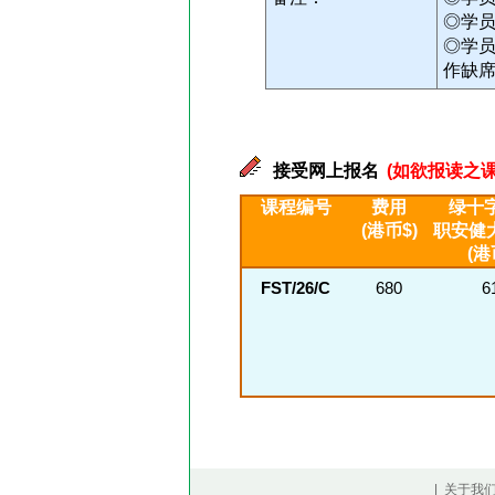
◎学
◎学
作缺
接受网上报名
(如欲报读之课
课程编号
费用
绿十字
(港币$)
职安健
(港
FST/26/C
680
6
| 关于我