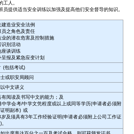
的工人。
班员提供适当安全训练以加强及提高他们安全督导的知识。
有关建造业安全法例
领班员之角色及责任
建造业的潜在危害及控制措施
危害识别活动
工地座谈训练
意外呈报及紧急应变计划
时 (包括考试)
人士或职安局顾问
辅以中文讲义
须具有阅读及书写中文的能力；及
香港中学会考/中学文凭程度或以上或同等学历(申请者必须附
证明副本) 或
3岁及须具有3年工作经验证明(申请者必须附上公司工作证
)。
员如出席率达百分之一百及考试合格，则可获颁发证书