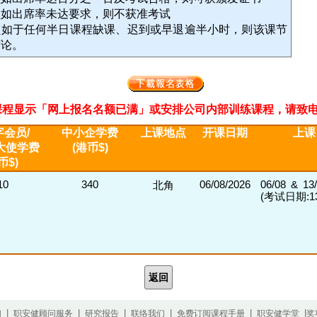
员如出席率未达要求，则不获准考试
员如于任何半日课程缺课、迟到或早退逾半小时，则该课节
席论。
程显示「网上报名名额已满」或安排公司内部训练课程，请致电2311 33
会员/
中小企学费
上课地点
开课日期
上课
大使学费
(港币$)
币$)
10
340
06/08/2026
06/08 & 13
北角
(考试日期:13/
返回
|
|
|
|
|
|
们
职安健顾问服务
研究报告
联络我们
免费订阅课程手册
职安健学堂
奖