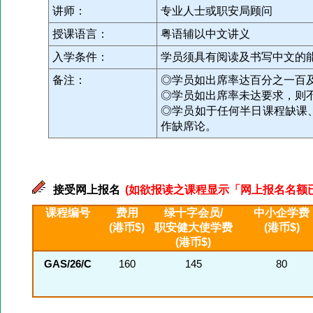
讲师：
专业人士或职安局顾问
授课语言：
粤语辅以中文讲义
入学条件：
学员须具有阅读及书写中文的
备注：
◎学员如出席率达百分之一百
◎学员如出席率未达要求，则
◎学员如于任何半日课程缺课
作缺席论。
接受网上报名
(如欲报读之课程显示「网上报名名额已满」
课程编号
费用
绿十字会员/
中小企学费
(港币$)
职安健大使学费
(港币$)
(港币$)
GAS/26/C
160
145
80