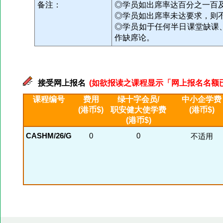
备注：
◎学员如出席率达百分之一百
◎学员如出席率未达要求，则
◎学员如于任何半日课堂缺课
作缺席论。
接受网上报名
(如欲报读之课程显示「网上报名名额已满」
课程编号
费用
绿十字会员/
中小企学费
(港币$)
职安健大使学费
(港币$)
(港币$)
CASHM/26/G
0
0
不适用