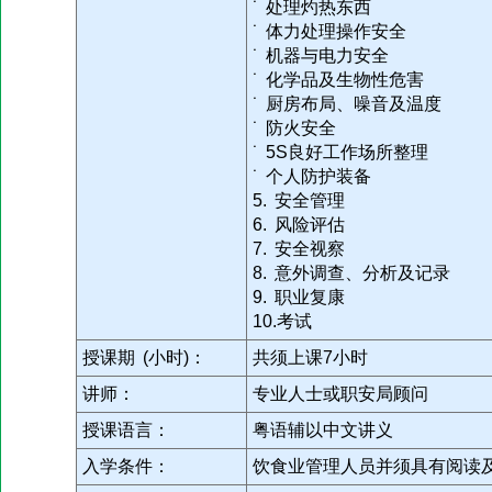
˙ 处理灼热东西
˙ 体力处理操作安全
˙ 机器与电力安全
˙ 化学品及生物性危害
˙ 厨房布局、噪音及温度
˙ 防火安全
˙ 5S良好工作场所整理
˙ 个人防护装备
5. 安全管理
6. 风险评估
7. 安全视察
8. 意外调查、分析及记录
9. 职业复康
10.考试
授课期 (小时)：
共须上课7小时
讲师：
专业人士或职安局顾问
授课语言：
粤语辅以中文讲义
入学条件：
饮食业管理人员并须具有阅读