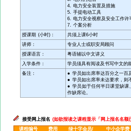
4. 电力安全装置及措施
5. 手提电动工具
6. 电力安全视察及安全工作
7. 个案分析
授课期 (小时)：
共须上课6小时
讲师：
专业人士或职安局顾问
授课语言：
粤语辅以中文讲义
入学条件：
学员须具有阅读及书写中文的
备注：
● 学员如出席率达百分之一百
● 学员如出席率未达要求，则
● 学员如于任何半日课堂缺
作缺席论。
接受网上报名
(如欲报读之课程显示「网上报名名额已满」
课程编号
费用
绿十字会员/
中小企学费