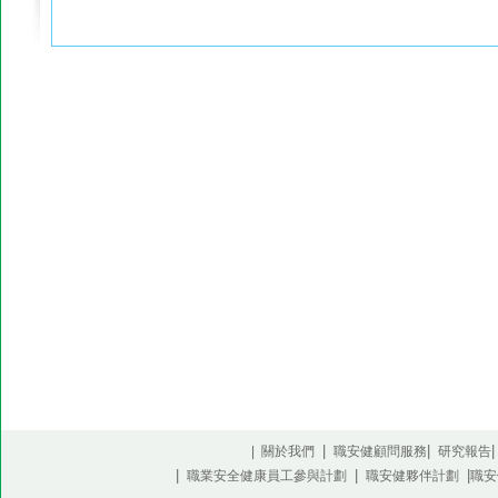
|
|
| 關於我們
職安健顧問服務
研究報告
|
|
|
職業安全健康員工參與計劃
職安健夥伴計劃
職安