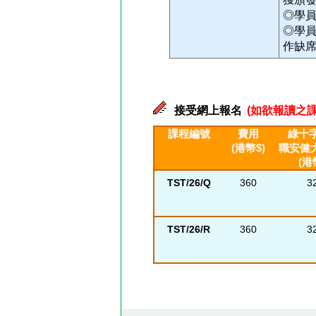
◎學
◎學
作缺
接受網上報名
(如欲報讀之課
課程編號
費用
綠十字
(港幣$)
職安健
(港
TST/26/Q
360
3
TST/26/R
360
3