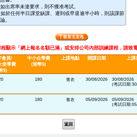
員如出席率未達要求，則不獲准考試。
員如於任何半日課堂缺課、遲到或早退逾半小時，則該課節
席論。
程顯示「網上報名名額已滿」或安排公司內部訓練課程，請致電2311 33
會員/
中小企學費
上課地點
開課日期
上課
大使學費
(港幣$)
幣$)
20
180
30/08/2026
30/08/2026
青衣
(考試日期:30/
20
180
05/09/2026
05/09/2026
青衣
(考試日期:05/
返回