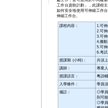
工作台資助計劃」，此課程主
如何安全地使用可伸縮工作台
伸縮工作台。
課程內容：
1.可
2.可
3.可
4.搬
5.可
6.考試
授課期 (小時)：
共須上
講師：
專業
授課語言：
粵語
入學條件：
學員
備註：
◎學
則可
◎學
獲頒