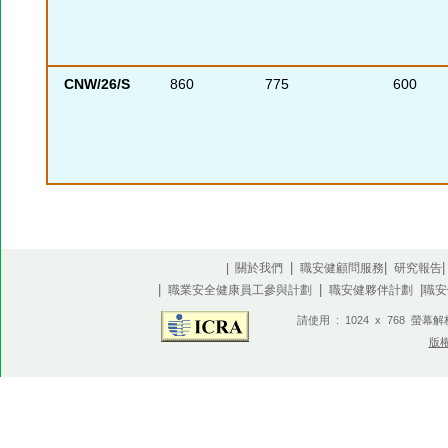
CNW/26/S
860
775
600
|
|
| 關於我們
職安健顧問服務
研究報告
|
|
|
職業安全健康員工參與計劃
職安健夥伴計劃
職安
請使用 : 1024 x 768 螢幕
版