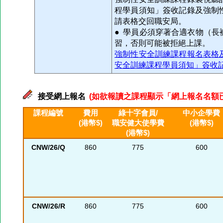
程學員須知」簽收記錄及強制
請表格交回職安局。
● 學員必須穿著合適衣物（
習，否則可能被拒絕上課。
強制性安全訓練課程報名表格
安全訓練課程學員須知」簽收
接受網上報名
(如欲報讀之課程顯示「網上報名名額已滿」
課程編號
費用
綠十字會員/
中小企學費
(港幣$)
職安健大使學費
(港幣$)
(港幣$)
CNW/26/Q
860
775
600
CNW/26/R
860
775
600