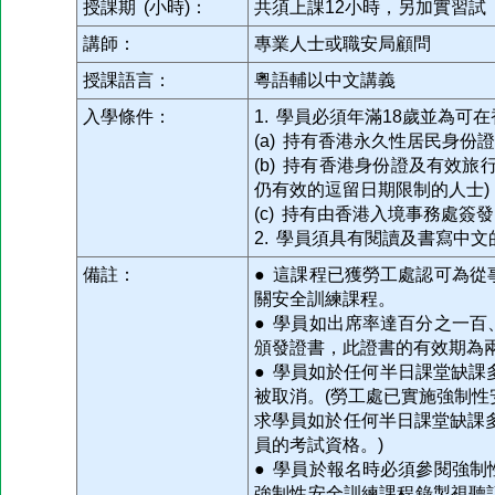
授課期 (小時)：
共須上課12小時，另加實習試
講師：
專業人士或職安局顧問
授課語言：
粵語輔以中文講義
入學條件：
1. 學員必須年滿18歲並為可
(a) 持有香港永久性居民身份
(b) 持有香港身份證及有效
仍有效的逗留日期限制的人士)
(c) 持有由香港入境事務處簽
2. 學員須具有閱讀及書寫中文
備註：
● 這課程已獲勞工處認可為
關安全訓練課程。
● 學員如出席率達百分之一
頒發證書，此證書的有效期為
● 學員如於任何半日課堂缺課
被取消。(勞工處已實施強制
求學員如於任何半日課堂缺課
員的考試資格。)
● 學員於報名時必須參閱強
強制性安全訓練課程錄製視聽