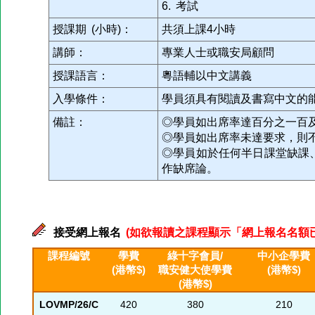
6. 考試
授課期 (小時)：
共須上課4小時
講師：
專業人士或職安局顧問
授課語言：
粵語輔以中文講義
入學條件：
學員須具有閱讀及書寫中文的
備註：
◎學員如出席率達百分之一百
◎學員如出席率未達要求，則
◎學員如於任何半日課堂缺課
作缺席論。
接受網上報名
(如欲報讀之課程顯示「網上報名名額已滿」
課程編號
學費
綠十字會員/
中小企學費
(港幣$)
職安健大使學費
(港幣$)
(港幣$)
LOVMP/26/C
420
380
210