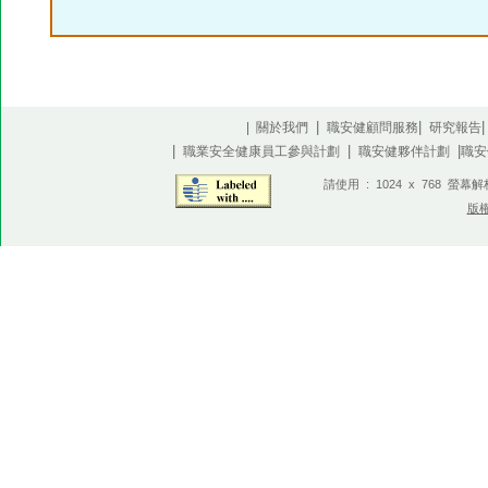
|
|
| 關於我們
職安健顧問服務
研究報告
|
|
|
職業安全健康員工參與計劃
職安健夥伴計劃
職安
請使用 : 1024 x 768 螢幕
版