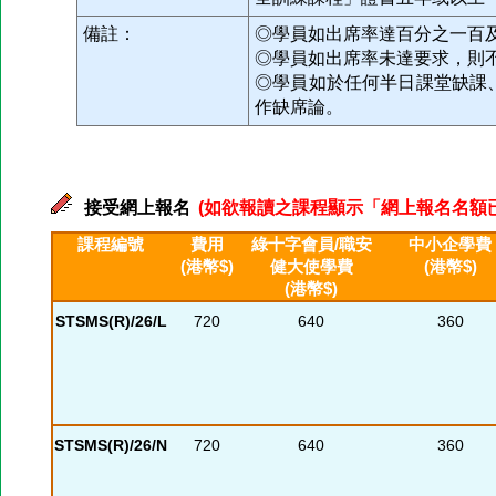
備註：
◎學員如出席率達百分之一百
◎學員如出席率未達要求，則
◎學員如於任何半日課堂缺課
作缺席論。
接受網上報名
(如欲報讀之課程顯示「網上報名名額已滿」
課程編號
費用
綠十字會員/職安
中小企學費
(港幣$)
健大使學費
(港幣$)
(港幣$)
STSMS(R)/26/L
720
640
360
STSMS(R)/26/N
720
640
360