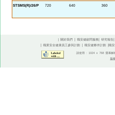
STSMS(R)/26/P
720
640
360
|
|
| 關於我們
職安健顧問服務
研究報告
|
|
|
職業安全健康員工參與計劃
職安健夥伴計劃
職安
請使用 : 1024 x 768 螢幕
版