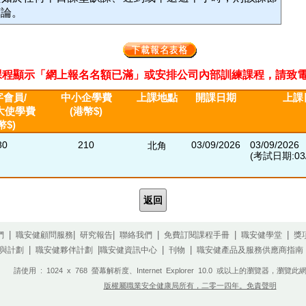
席論。
程顯示「網上報名名額已滿」或安排公司內部訓練課程，請致電2311 33
會員/
中小企學費
上課地點
開課日期
上課
大使學費
(港幣$)
幣$)
80
210
03/09/2026
03/09/2026
北角
(考試日期:03/
返回
|
|
|
|
|
|
們
職安健顧問服務
研究報告
聯絡我們
免費訂閱課程手冊
職安健學堂
獎
|
|
|
|
與計劃
職安健夥伴計劃
職安健資訊中心
刊物
職安健產品及服務供應商指南
請使用 : 1024 x 768 螢幕解析度、Internet Explorer 10.0 或以上的瀏覽器，
版權屬職業安全健康局所有，二零一四年。免責聲明