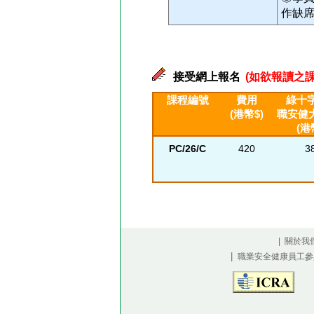
作缺
接受網上報名
(如欲報讀之課
課程編號
費用
綠十字
(港幣$)
職安健
(港
PC/26/C
420
3
| 關於我
|
職業安全健康員工參