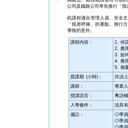
公司及鐵路公司率先推行「指
此課程適合管理人員、安全主
「指差呼稱」的要點、推行方
導致的意外。
課程內容：
1. 
2. 
3. 
4. 
5. 
授課期 (小時)：
共須上
講師：
專業
授課語言：
粵語
入學條件：
須具
備註：
◎學
◎學
◎學