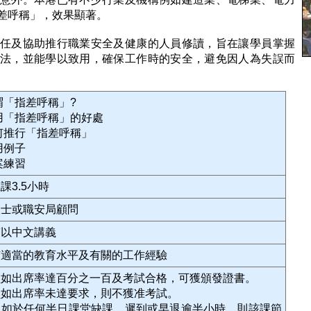
差呼稱」，效果顯著。
任及協助推行職業安全及健康的人員修讀，旨在讓學員掌握
法，並能學以致用，確保工作時的安全，避免因人為失誤而
何謂「指差呼稱」?
應用「指差呼稱」的好處
如何推行「指差呼稱」
應用例子
個案練習
課3.5小時
人士或職安局顧問
輔以中文講義
有適當的教育水平及有關的工作經驗
員如出席率達百分之一百及考試合格，可獲頒發證書。
員如出席率未達要求，則不獲准考試。
員如於任何半日課堂缺課、遲到或早退逾半小時，則該課節