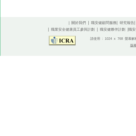
|
|
| 關於我們
職安健顧問服務
研究報告
|
|
|
職業安全健康員工參與計劃
職安健夥伴計劃
職安
請使用 : 1024 x 768 螢幕
版