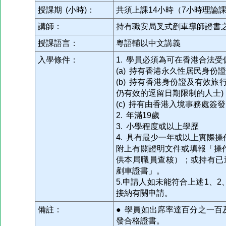
授課期 (小時)：
共須上課14小時（7小時理論
講師：
持有職安局叉式剷車導師證書
授課語言：
粵語輔以中文講義
入學條件：
1. 學員必須為可在香港合法
(a) 持有香港永久性居民身份
(b) 持有香港身份證及有效
仍有效的逗留日期限制的人士)
(c) 持有由香港入境事務處簽
2. 年滿19歲
3. 小學程度或以上學歷
4. 具有最少一年或以上實際
附上有關證明文件或填報「操
供本局職員查核）；或持有已
剷車證書」。
5.申請人如未能符合上述1、
接納有關申請。
備註：
● 學員如出席率達百分之一
發合格證書。