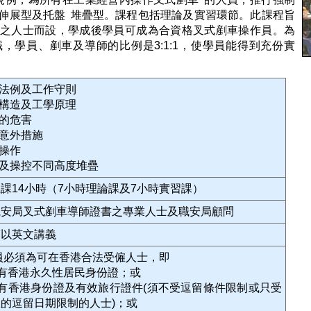
伸展型及托盤 堆疊型。課程包括理論及實習環節。此課程旨
之人士而設，學成後學員可成為合資格叉式剷車操作員。為
，學員、剷車及導師的比例是3:1:1，使學員能得到充份實
關法例及工作守則
車構造及工學原理
見的危害
防意外措施
全操作
習及操控不同高度堆疊
課14小時（7小時理論課及7小時實習課）
職安局叉式剷車導師證書之專業人士及職安局顧問
輔以英文講義
學員必須為可在香港合法受僱人士，即
 持有香港永久性居民身份證；或
 持有香港身份證及有效旅行證件(須不受逗留條件限制或只受
的逗留日期限制的人士)；或