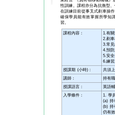
性訓練。課程亦分為抗衡型、
在訓練目前從事叉式剷車操作
確保學員能有效掌握所學知識
習。
課程內容：
1.有
2.剷
3.常
4.預
5.安
6.練
授課期 (小時)：
共須上
講師：
持有
授課語言：
英語
入學條件：
1. 
(a)
(b)
仍有效