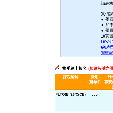
請表
實習
● 學
● 加
● 學
加實習
職安
練課
簽收
接受網上報名
(如欲報讀之課
課程編號
費用
綠
(港幣$)
職安
FLTO(E)/26/C(CB)
880