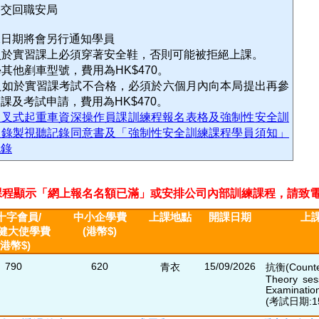
格交回職安局
課日期將會另行通知學員
員於實習課上必須穿著安全鞋，否則可能被拒絕上課。
學其他剷車型號，費用為HK$470。
員如於實習課考試不合格，必須於六個月內向本局提出再參
課及考試申請，費用為HK$470。
健叉式起重車資深操作員課訓練程報名表格及強制性安全訓
程錄製視聽記錄同意書及「強制性安全訓練課程學員須知」
記錄
程顯示「網上報名名額已滿」或安排公司內部訓練課程，請致電2311 33
十字會員/
中小企學費
上課地點
開課日期
上
健大使學費
(港幣$)
(港幣$)
790
620
15/09/2026
青衣
抗衡(Counte
Theory ses
Examinatio
(考試日期:15