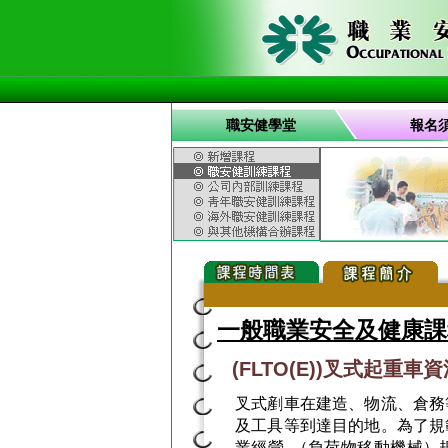
職安健學堂
報名
一般職業安全及健康課
(FLTO(E))叉式起重
叉式剷車在建造、物流、倉務
及工具等到達目的地。為了規
業經營 （負荷物移動機械）