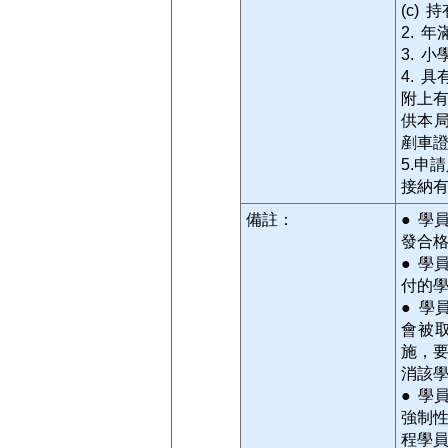
(c)
2. 年
3. 
4. 
附上
供本
剷車
5.申
接納
備註：
● 學
發合
● 學
付的
● 學
會被
施，要
消該學
● 學
強制
程學