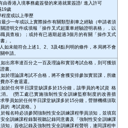
 持有由香港入境事務處簽發的來港就業簽證/ 進入許可
滿19歲
小學程度或以上學歷
具有最少一年或以上實際操作有關類型剷車之經驗（申請者須
有關證明文件或填報「操作叉式起重車經驗證明表格」，以
局職員查核）；或持有已過期超過3個月的有關「操作叉式
證書」。
請人如未能符合上述1、2、3及4點列明的條件，本局將不會
有關申請。
員如出席率達百分之一百及理論和實習考試合格，則可獲頒
格證書。
員如於理論課考試不合格，將不會獲安排參加實習課，所繳
學費亦不會退還。
員如於任何半日課堂缺課多於15分鐘，該學員的考試資 格
取消。 (勞工處已實施強制性安全訓練監察制度的改善措
求學員如於任何半日課堂缺課多於15分鐘，營辦機構須取
員的 考試資格。)
員於報名時必須參閱強制性安全訓練課程學員須知，並填寫
性安全訓練課程錄製視聽記錄同意書及「強制性安全訓練課
員須知」簽收記錄及強制性安全訓練課程聲明，連同課程申