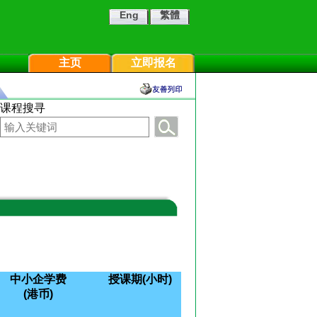
Eng
繁體
主页
立即报名
课程搜寻
中小企学费
授课期(小时)
(港币)