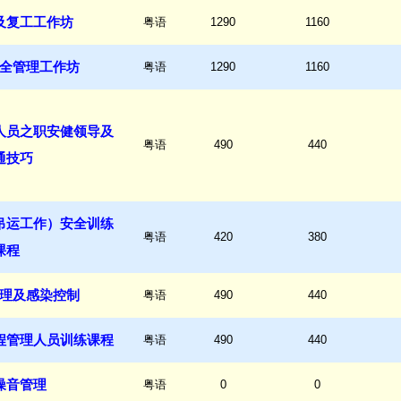
及复工工作坊
粤语
1290
1160
全管理工作坊
粤语
1290
1160
人员之职安健领导及
粤语
490
440
通技巧
吊运工作）安全训练
粤语
420
380
课程
理及感染控制
粤语
490
440
程管理人员训练课程
粤语
490
440
噪音管理
粤语
0
0