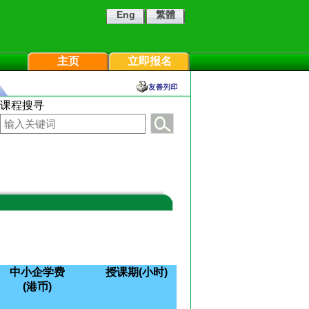
Eng
繁體
主页
立即报名
课程搜寻
中小企学费
授课期(小时)
(港币)